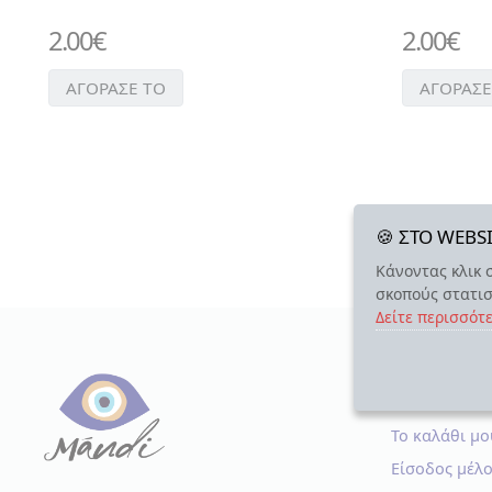
ΒΑΛΣΑΜΙΚΟ
2.00
€
2.00
€
ΞΙΔΙ
ΓΛΥΚΑ
ΑΓΟΡΑΣΕ ΤΟ
ΑΓΟΡΑΣΕ
> ΓΛΥΚΑ
ΤΟΥ
ΚΟΥΤΑΛΙΟΥ
>
ΠΡΟΙΟΝΤΑ
ΜΑΣΤΙΧΑΣ
🍪 ΣΤΟ WEB
ΕΛΑΙΟΛΑΔΟ
ΛΙΚΕΡ
Κάνοντας κλικ 
σκοπούς στατισ
ΟΥΖΟ
Δείτε περισσότ
ΤΡΟΦΙΜΑ
>
ΑΛΑΤΙ
Ο ΛΟΓΑΡΙ
>
ΜΠΑΧΑΡΙΚΑ
Το καλάθι μο
Είσοδος μέλ