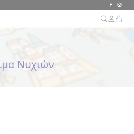
ίμα Νυχιών