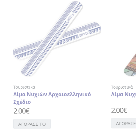
ΚΟΥΠΕΣ
ΑΡΧΑΙΑ
ΕΛΛΑΔΑ
ΦΛΙΤΖΑΝΑΚΙΑ
ΕΛΛΑΔΑ
ΛΕΣΒΟΣ
Τουριστικά
Τουριστικά
Λίμα Νυχιών Αρχαιοελληνικό
Λίμα Νυχ
Σχέδιο
ΑΝΑΠΤΗΡΑΣ
2.00
€
2.00
€
ΑΝΟΙΧΤΗΡΙΑ
ΑΞΕΣΟΥΑΡ
ΑΓΟΡΑΣΕ
ΑΓΟΡΑΣΕ ΤΟ
ΟΜΟΡΦΙΑΣ
> ΛΙΜΑ