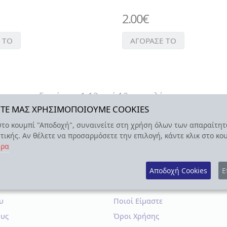
2.00
€
 ΤΟ
ΑΓΟΡΑΣΕ ΤΟ
Εμφάνιση 1-12 από 12 αποτελέσματα
SITE ΜΑΣ ΧΡΗΣΙΜΟΠΟΙΟΥΜΕ COOKIES
στο κουμπί "Αποδοχή", συναινείτε στη χρήση όλων των απαραίτητ
τικής. Αν θέλετε να προσαρμόσετε την επιλογή, κάντε κλικ στο κο
ερα
Αποδοχή Cookies
Ε
ΑΣΜΟΣ ΜΟΥ
ΠΛΗΡΟΦΟΡΙΕΣ
υ
Ποιοί Είμαστε
ους
Όροι Χρήσης