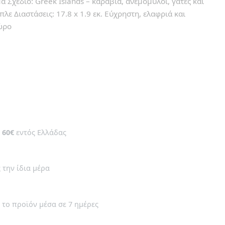
 Σχέδιο: Greek Islands – καράβια, ανεμόμυλοι, γάτες και
ε Διαστάσεις: 17.8 x 1.9 εκ. Εύχρηστη, ελαφριά και
ώρο
ν
60€
εντός Ελλάδας
 την ίδια μέρα
 το προϊόν μέσα σε 7 ημέρες