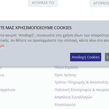
 ΤΟ
ΑΓΟΡΑΣΕ ΤΟ
Α
SITE ΜΑΣ ΧΡΗΣΙΜΟΠΟΙΟΥΜΕ COOKIES
στο κουμπί "Αποδοχή", συναινείτε στη χρήση όλων των απαραίτητ
τικής. Αν θέλετε να προσαρμόσετε την επιλογή, κάντε κλικ στο κο
ερα
ΑΣΜΟΣ ΜΟΥ
ΠΛΗΡΟΦΟΡΙΕΣ
Αποδοχή Cookies
Ε
υ
Ποιοί Είμαστε
ους
Όροι Χρήσης
Τρόποι Πληρωμής & Αποστολής
ραγγελιών
Πολιτική Επιστροφών & Ακυρώ
Ασφάλεια Συναλλαγών
Επικοινωνία