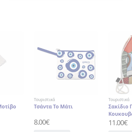
Τουριστικά
Του
ο Μάτι
Σακίδιο Πουγκί
Πο
Κουκουβάγια
Αρ
11.00
€
5.