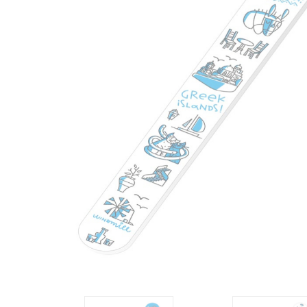
ΕΛΛΑΔΑ
ΛΕΣΒΟΣ
ΑΝΑΠΤΗΡΑΣ
ΑΝΟΙΧΤΗΡΙΑ
ΑΞΕΣΟΥΑΡ
ΟΜΟΡΦΙΑΣ
> ΛΙΜΑ
ΝΥΧΙΩΝ
>
ΤΣΙΜΠΙΔΑΚΙ
>
ΧΤΕΝΑ
ΑΥΤΟΚΟΛΛΗΤΑ