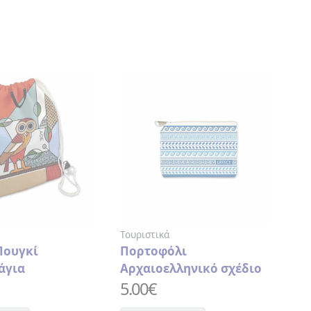
ριστικά
Τουριστικά
ρτοφόλι
Κεραμική Πλάκα Χελώνες
χαιοελληνικό σχέδιο
10.00
€
00
€