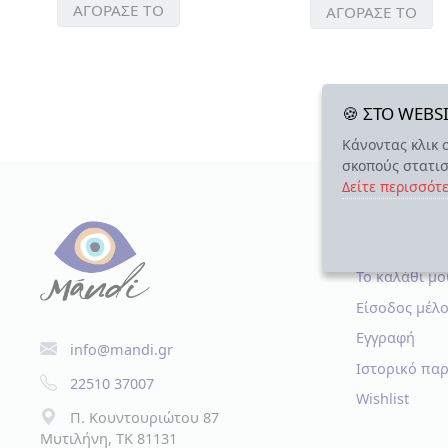
ΑΓΟΡΑΣΕ
ΑΓΟΡΑΣΕ ΤΟ
>
ΠΡΟΙΟΝΤΑ
ΜΑΣΤΙΧΑΣ
ΕΛΑΙΟΛΑΔΟ
ΛΙΚΕΡ
🍪 ΣΤΟ WEB
ΟΥΖΟ
Κάνοντας κλικ 
ΤΡΟΦΙΜΑ
σκοπούς στατισ
>
Δείτε περισσότ
ΑΛΑΤΙ
>
Ο ΛΟΓΑΡΙ
ΜΠΑΧΑΡΙΚΑ
Το καλάθι μο
Είσοδος μέλ
Εγγραφή
info@mandi.gr
ΓΥΝΑΙΚΕΙΑ
Ιστορικό πα
ΚΟΣΜΗΜΑΤΑ
22510 37007
Wishlist
>
Π. Κουντουριώτου 87
ΒΡΑΧΙΟΛΙΑ
Μυτιλήνη, TK 81131