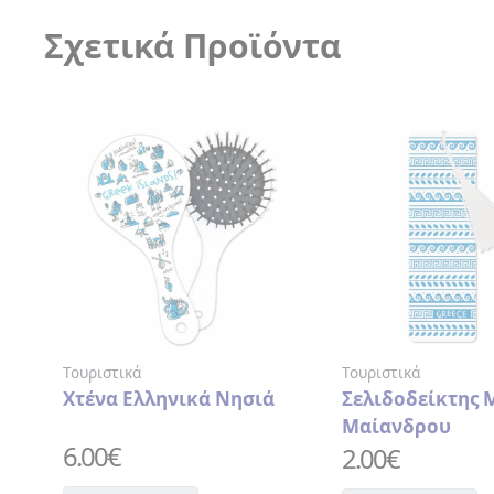
ΣΗΜΕΙΟΜΑΤΑΡΙΑ
Σχετικά Προϊόντα
ΣΟΥΒΕΡ
ΣΥΛΛΕΚΤΙΚΑ
ΝΟΜΙΣΜΑΤΑ
ΣΦΗΝΟΠΟΤΗΡΑ
ΤΡΑΠΟΥΛΑ
ΤΣΑΝΤΑ
ΧΙΟΝΟΜΠΑΛΕΣ
ΒΑΛΣΑΜΙΚΟ
Τουριστικά
Τουριστικά
ΞΙΔΙ
 Νησιά
Σελιδοδείκτης Μοτίβο
Τσάντα Τ
ΓΛΥΚΑ
Μαίανδρου
> ΓΛΥΚΑ
8.00
€
2.00
€
ΤΟΥ
ΚΟΥΤΑΛΙΟΥ