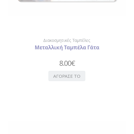
ΧΑΡΤΟΠΕΤΣΕΤΕΣ
ΚΑΘΡΕΦΤΑΚΙ
ΜΠΡΕΛΟΚ
ΠΟΤΗΡΙΑ-
ΜΠΟΥΚΑΛΙΑ
ΘΕΡΜΟΣ
Διακοσμητικές Ταμπέλες
ΣΕΛΙΔΟΔΕΙΚΤΗΣ
Μεταλλική Ταμπέλα Γάτα
ΣΗΜΕΙΟΜΑΤΑΡΙΑ
ΣΟΥΒΕΡ
8.00
€
ΣΥΛΛΕΚΤΙΚΑ
ΝΟΜΙΣΜΑΤΑ
ΑΓΟΡΑΣΕ ΤΟ
ΣΦΗΝΟΠΟΤΗΡΑ
ΤΡΑΠΟΥΛΑ
ΤΣΑΝΤΑ
ΧΙΟΝΟΜΠΑΛΕΣ