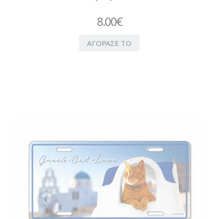
ΝΥΧΙΩΝ
8.00
€
>
ΤΣΙΜΠΙΔΑΚΙ
>
ΑΓΟΡΑΣΕ ΤΟ
ΧΤΕΝΑ
ΑΥΤΟΚΟΛΛΗΤΑ
ΒΕΝΤΑΛΙΕΣ
ΔΑΧΤΥΛΗΘΡΕΣ
ΕΙΔΗ
ΚΟΥΖΙΝΑΣ
>
ΠΟΔΙΕΣ
>
ΠΟΤΗΡΟΠΑΝΑ
> ΣΕΤ
ΚΟΥΖΙΝΑΣ
>
ΦΕΛΛΟΣ
>