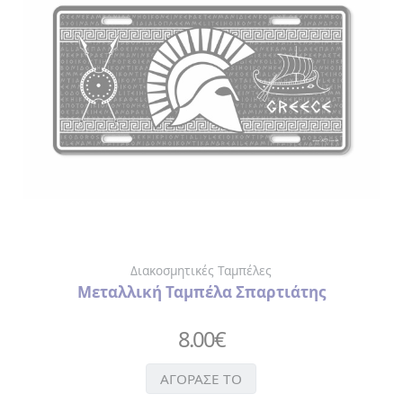
ΒΑΛΣΑΜΙΚΟ
ΞΙΔΙ
ΓΛΥΚΑ
> ΓΛΥΚΑ
ΤΟΥ
ΚΟΥΤΑΛΙΟΥ
>
ΠΡΟΙΟΝΤΑ
ΜΑΣΤΙΧΑΣ
ΕΛΑΙΟΛΑΔΟ
ΛΙΚΕΡ
ΟΥΖΟ
Διακοσμητικές Ταμπέλες
ΤΡΟΦΙΜΑ
Μεταλλική Ταμπέλα Σπαρτιάτης
>
ΑΛΑΤΙ
8.00
€
>
ΜΠΑΧΑΡΙΚΑ
ΑΓΟΡΑΣΕ ΤΟ