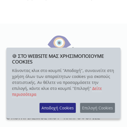
🍪 ΣΤΟ WEBSITE ΜΑΣ ΧΡΗΣΙΜΟΠΟΙΟΥΜΕ
COOKIES
Κάνοντας κλικ στο κουμπί "Αποδοχή", συναινείτε στη
info@mandi.gr
χρήση όλων των απαραίτητων cookies για σκοπούς
22510 37007
στατιστικής. Αν θέλετε να προσαρμόσετε την
επιλογή, κάντε κλικ στο κουμπί "Επιλογή"
Δείτε
Π. Κουντουριώτου 87
περισσότερα
Μυτιλήνη, TK 81131
Αποδοχή Cookies
Επιλογή Cookies
Ο ΛΟΓΑΡΙΑΣΜΟΣ ΜΟΥ
ΠΛΗΡΟΦΟΡΙΕΣ