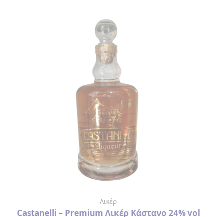
ΛΕΣΒΟΣ
ΚΟΥΠΕΣ
ΑΡΧΑΙΑ
ΕΛΛΑΔΑ
ΦΛΙΤΖΑΝΑΚΙΑ
ΕΛΛΑΔΑ
ΛΕΣΒΟΣ
ΑΝΑΠΤΗΡΑΣ
ΑΝΟΙΧΤΗΡΙΑ
ΑΞΕΣΟΥΑΡ
Λικέρ
ΟΜΟΡΦΙΑΣ
Castanelli – Premium Λικέρ Κάστανο 24% vol
> ΛΙΜΑ