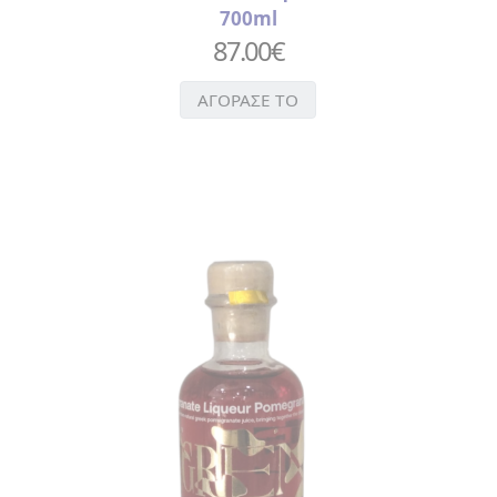
700ml
ΝΥΧΙΩΝ
>
87.00
€
ΤΣΙΜΠΙΔΑΚΙ
>
ΑΓΟΡΑΣΕ ΤΟ
ΧΤΕΝΑ
ΑΥΤΟΚΟΛΛΗΤΑ
ΒΕΝΤΑΛΙΕΣ
ΔΑΧΤΥΛΗΘΡΕΣ
ΕΙΔΗ
ΚΟΥΖΙΝΑΣ
>
ΠΟΔΙΕΣ
>
ΠΟΤΗΡΟΠΑΝΑ
> ΣΕΤ
ΚΟΥΖΙΝΑΣ
>
ΦΕΛΛΟΣ
>