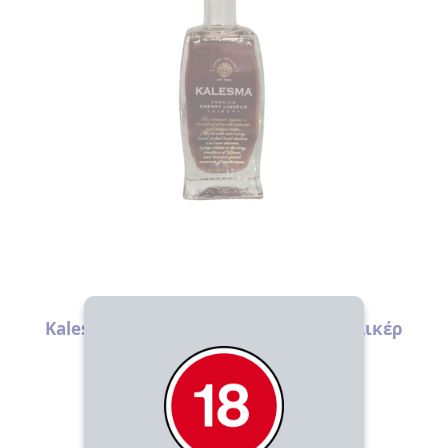
ΒΑΛΣΑΜΙΚΟ
ΞΙΔΙ
ΓΛΥΚΑ
> ΓΛΥΚΑ
ΤΟΥ
ΚΟΥΤΑΛΙΟΥ
>
ΠΡΟΙΟΝΤΑ
ΜΑΣΤΙΧΑΣ
ΕΛΑΙΟΛΑΔΟ
ΛΙΚΕΡ
ΟΥΖΟ
Λικέρ
ΤΡΟΦΙΜΑ
Kalesma – Premium Cherry Liqueur (Λικέρ
>
ΑΛΑΤΙ
Βύσσινο) 24% vol 50ml
>
8.00
€
ΜΠΑΧΑΡΙΚΑ
ΑΓΟΡΑΣΕ ΤΟ