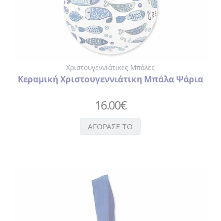
ΧΑΡΤΟΠΕΤΣΕΤΕΣ
ΚΑΘΡΕΦΤΑΚΙ
ΜΠΡΕΛΟΚ
ΠΟΤΗΡΙΑ-
ΜΠΟΥΚΑΛΙΑ
ΘΕΡΜΟΣ
Χριστουγεννιάτικες Μπάλες
ΣΕΛΙΔΟΔΕΙΚΤΗΣ
Κεραμική Χριστουγεννιάτικη Μπάλα Ψάρια
ΣΗΜΕΙΟΜΑΤΑΡΙΑ
ΣΟΥΒΕΡ
16.00
€
ΣΥΛΛΕΚΤΙΚΑ
ΝΟΜΙΣΜΑΤΑ
ΑΓΟΡΑΣΕ ΤΟ
ΣΦΗΝΟΠΟΤΗΡΑ
ΤΡΑΠΟΥΛΑ
ΤΣΑΝΤΑ
ΧΙΟΝΟΜΠΑΛΕΣ