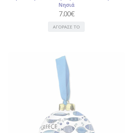
Νησιά
ΝΥΧΙΩΝ
>
7.00
€
ΤΣΙΜΠΙΔΑΚΙ
>
ΑΓΟΡΑΣΕ ΤΟ
ΧΤΕΝΑ
ΑΥΤΟΚΟΛΛΗΤΑ
ΒΕΝΤΑΛΙΕΣ
ΔΑΧΤΥΛΗΘΡΕΣ
ΕΙΔΗ
ΚΟΥΖΙΝΑΣ
>
ΠΟΔΙΕΣ
>
ΠΟΤΗΡΟΠΑΝΑ
> ΣΕΤ
ΚΟΥΖΙΝΑΣ
>
ΦΕΛΛΟΣ
>