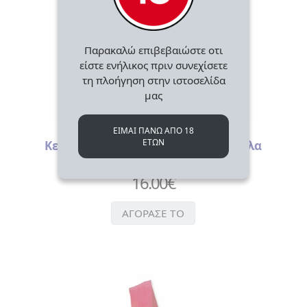
Παρακαλώ επιβεβαιώστε οτι
είστε ενήλικος πριν συνεχίσετε
τη πλοήγηση στην ιστοσελίδα
μας
Χριστουγεννιάτικες Μπάλες
ΕΙΜΑΙ ΠΑΝΩ ΑΠΟ 18
ΕΤΩΝ
Κεραμική Χριστουγεννιάτικη Μπάλα
Καφενείο
16.00
€
ΑΓΟΡΑΣΕ ΤΟ