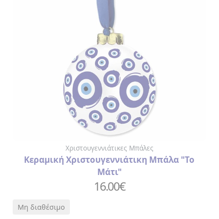
ΒΑΛΣΑΜΙΚΟ
ΞΙΔΙ
ΓΛΥΚΑ
> ΓΛΥΚΑ
ΤΟΥ
ΚΟΥΤΑΛΙΟΥ
>
ΠΡΟΙΟΝΤΑ
ΜΑΣΤΙΧΑΣ
ΕΛΑΙΟΛΑΔΟ
ΛΙΚΕΡ
ΟΥΖΟ
Χριστουγεννιάτικες Μπάλες
ΤΡΟΦΙΜΑ
Κεραμική Χριστουγεννιάτικη Μπάλα "Το
>
Μάτι"
ΑΛΑΤΙ
>
16.00
€
ΜΠΑΧΑΡΙΚΑ
Μη διαθέσιμο