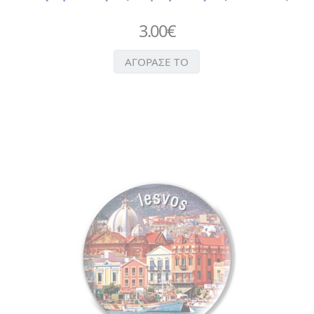
ΝΥΧΙΩΝ
3.00
€
>
ΤΣΙΜΠΙΔΑΚΙ
>
ΑΓΟΡΑΣΕ ΤΟ
ΧΤΕΝΑ
ΑΥΤΟΚΟΛΛΗΤΑ
ΒΕΝΤΑΛΙΕΣ
ΔΑΧΤΥΛΗΘΡΕΣ
ΕΙΔΗ
ΚΟΥΖΙΝΑΣ
>
ΠΟΔΙΕΣ
>
ΠΟΤΗΡΟΠΑΝΑ
> ΣΕΤ
ΚΟΥΖΙΝΑΣ
>
ΦΕΛΛΟΣ
>