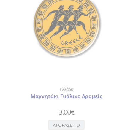
ΒΑΛΣΑΜΙΚΟ
ΞΙΔΙ
ΓΛΥΚΑ
> ΓΛΥΚΑ
ΤΟΥ
ΚΟΥΤΑΛΙΟΥ
>
ΠΡΟΙΟΝΤΑ
ΜΑΣΤΙΧΑΣ
ΕΛΑΙΟΛΑΔΟ
ΛΙΚΕΡ
ΟΥΖΟ
Ελλάδα
ΤΡΟΦΙΜΑ
Μαγνητάκι Γυάλινο Δρομείς
>
ΑΛΑΤΙ
3.00
€
>
ΜΠΑΧΑΡΙΚΑ
ΑΓΟΡΑΣΕ ΤΟ