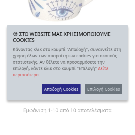
🍪 ΣΤΟ WEBSITE ΜΑΣ ΧΡΗΣΙΜΟΠΟΙΟΥΜΕ
Κούπες Λέσβος
COOKIES
Κούπα Κεραμική - Μάτι & Κλαδιά Ελιάς
Κάνοντας κλικ στο κουμπί "Αποδοχή", συναινείτε στη
χρήση όλων των απαραίτητων cookies για σκοπούς
7.00
€
στατιστικής. Αν θέλετε να προσαρμόσετε την
επιλογή, κάντε κλικ στο κουμπί "Επιλογή"
Δείτε
ΑΓΟΡΑΣΕ ΤΟ
περισσότερα
Αποδοχή Cookies
Επιλογή Cookies
Εμφάνιση 1-10 από 10 αποτελέσματα