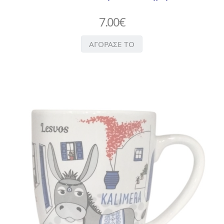
ΝΥΧΙΩΝ
7.00
€
>
ΤΣΙΜΠΙΔΑΚΙ
>
ΑΓΟΡΑΣΕ ΤΟ
ΧΤΕΝΑ
ΑΥΤΟΚΟΛΛΗΤΑ
ΒΕΝΤΑΛΙΕΣ
ΔΑΧΤΥΛΗΘΡΕΣ
ΕΙΔΗ
ΚΟΥΖΙΝΑΣ
>
ΠΟΔΙΕΣ
>
ΠΟΤΗΡΟΠΑΝΑ
> ΣΕΤ
ΚΟΥΖΙΝΑΣ
>
ΦΕΛΛΟΣ
>