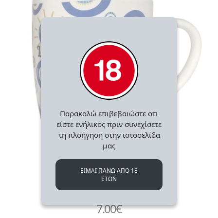
Παρακαλώ επιβεβαιώστε οτι
είστε ενήλικος πριν συνεχίσετε
τη πλοήγηση στην ιστοσελίδα
μας
ΕΙΜΑΙ ΠΑΝΩ ΑΠΟ 18
Κούπες Λέσβος
ΕΤΩΝ
Κούπα Μοτίβο Μάτι
7.00
€