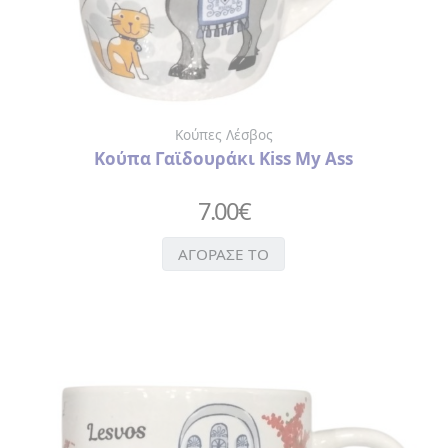
ΧΑΡΤΟΠΕΤΣΕΤΕΣ
ΚΑΘΡΕΦΤΑΚΙ
ΜΠΡΕΛΟΚ
ΠΟΤΗΡΙΑ-
ΜΠΟΥΚΑΛΙΑ
ΘΕΡΜΟΣ
Κούπες Λέσβος
ΣΕΛΙΔΟΔΕΙΚΤΗΣ
Κούπα Γαϊδουράκι Kiss My Ass
ΣΗΜΕΙΟΜΑΤΑΡΙΑ
ΣΟΥΒΕΡ
7.00
€
ΣΥΛΛΕΚΤΙΚΑ
ΝΟΜΙΣΜΑΤΑ
ΑΓΟΡΑΣΕ ΤΟ
ΣΦΗΝΟΠΟΤΗΡΑ
ΤΡΑΠΟΥΛΑ
ΤΣΑΝΤΑ
ΧΙΟΝΟΜΠΑΛΕΣ