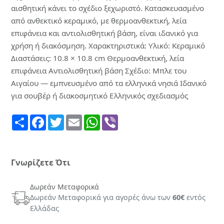
ΣΕΛΙΔΟΔΕΙΚΤΗΣ
αισθητική κάνει το σχέδιο ξεχωριστό. Κατασκευασμένο
ΣΗΜΕΙΟΜΑΤΑΡΙΑ
από ανθεκτικό κεραμικό, με θερμοανθεκτική, λεία
ΣΟΥΒΕΡ
επιφάνεια και αντιολισθητική βάση, είναι ιδανικό για
ΣΥΛΛΕΚΤΙΚΑ
χρήση ή διακόσμηση. Χαρακτηριστικά: Υλικό: Κεραμικό
ΝΟΜΙΣΜΑΤΑ
Διαστάσεις: 10.8 × 10.8 cm Θερμοανθεκτική, λεία
ΣΦΗΝΟΠΟΤΗΡΑ
επιφάνεια Αντιολισθητική βάση Σχέδιο: Μπλε του
ΤΡΑΠΟΥΛΑ
Αιγαίου — εμπνευσμένο από τα ελληνικά νησιά Ιδανικό
ΤΣΑΝΤΑ
για σουβέρ ή διακοσμητικό Ελληνικός σχεδιασμός
ΧΙΟΝΟΜΠΑΛΕΣ
Share
Facebook
Twitter
Email
WhatsApp
Viber
Γνωρίζετε Ότι
ΒΑΛΣΑΜΙΚΟ
ΞΙΔΙ
Δωρεάν Μεταφορικά
ΓΛΥΚΑ
Δωρεάν Μεταφορικά για αγορές άνω των
60€
εντός
> ΓΛΥΚΑ
Ελλάδας
ΤΟΥ