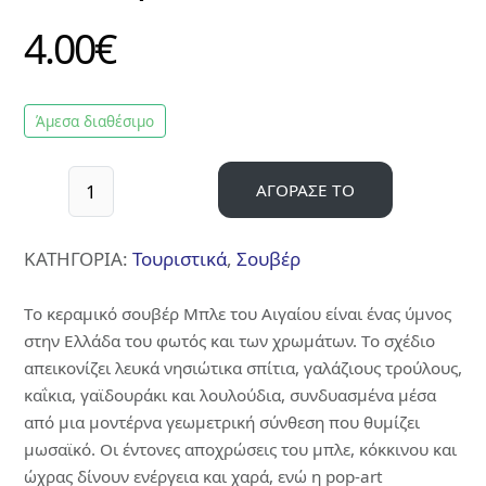
ΒΕΝΤΑΛΙΕΣ
4.00
€
ΔΑΧΤΥΛΗΘΡΕΣ
ΕΙΔΗ
ΚΟΥΖΙΝΑΣ
Άμεσα διαθέσιμο
>
ΠΟΔΙΕΣ
>
ΑΓΟΡΑΣΕ ΤΟ
ΠΟΤΗΡΟΠΑΝΑ
> ΣΕΤ
ΚΟΥΖΙΝΑΣ
ΚΑΤΗΓΟΡΙΑ:
Τουριστικά
,
Σουβέρ
>
ΦΕΛΛΟΣ
Το κεραμικό σουβέρ Μπλε του Αιγαίου είναι ένας ύμνος
>
στην Ελλάδα του φωτός και των χρωμάτων. Το σχέδιο
ΧΑΡΤΟΠΕΤΣΕΤΕΣ
απεικονίζει λευκά νησιώτικα σπίτια, γαλάζιους τρούλους,
ΚΑΘΡΕΦΤΑΚΙ
καΐκια, γαϊδουράκι και λουλούδια, συνδυασμένα μέσα
ΜΠΡΕΛΟΚ
από μια μοντέρνα γεωμετρική σύνθεση που θυμίζει
ΠΟΤΗΡΙΑ-
ΜΠΟΥΚΑΛΙΑ
μωσαϊκό. Οι έντονες αποχρώσεις του μπλε, κόκκινου και
ΘΕΡΜΟΣ
ώχρας δίνουν ενέργεια και χαρά, ενώ η pop-art