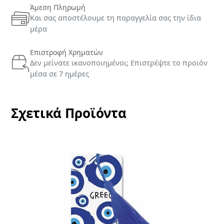
ΚΟΥΤΑΛΙΟΥ
Άμεση Πληρωμή
>
Και σας αποστέλουμε τη παραγγελία σας την ίδια
ΠΡΟΙΟΝΤΑ
μέρα
ΜΑΣΤΙΧΑΣ
ΕΛΑΙΟΛΑΔΟ
Επιστροφή Χρηματών
ΛΙΚΕΡ
Δεν μείνατε ικανοποιημένοι; Επιστρέψτε το προϊόν
ΟΥΖΟ
μέσα σε 7 ημέρες
ΤΡΟΦΙΜΑ
>
ΑΛΑΤΙ
Σχετικά Προϊόντα
>
ΜΠΑΧΑΡΙΚΑ
ΓΥΝΑΙΚΕΙΑ
ΚΟΣΜΗΜΑΤΑ
>
ΒΡΑΧΙΟΛΙΑ