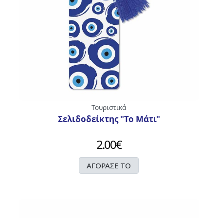
T-
SHIRTS
ΚΟΝΚΑΡΔΕΣ
ΜΠΑΝΤΑΝΕΣ
ΚΑΛΤΣΕΣ
Τουριστικά
Σελιδοδείκτης "Το Μάτι"
2.00
€
ΔΙΑΚΟΣΜΗΤΙΚΕΣ
ΑΓΟΡΑΣΕ ΤΟ
ΤΑΜΠΕΛΕΣ