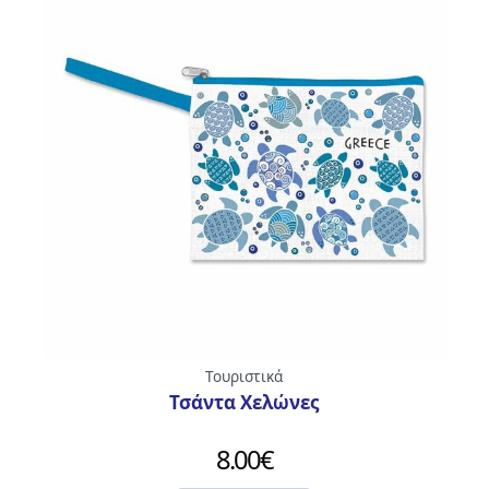
ΠΡΟΦΥΛΑΚΤΙΚΑ
ΤΡΑΠΟΥΛΕΣ
SEX
ΧΡΙΣΤΟΥΓΕΝΝΙΑΤΙΚΕΣ
ΜΠΑΛΕΣ
Τουριστικά
Τσάντα Χελώνες
8.00
€