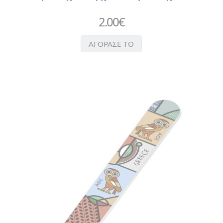
ΝΥΧΙΩΝ
2.00
€
>
ΤΣΙΜΠΙΔΑΚΙ
>
ΑΓΟΡΑΣΕ ΤΟ
ΧΤΕΝΑ
ΑΥΤΟΚΟΛΛΗΤΑ
ΒΕΝΤΑΛΙΕΣ
ΔΑΧΤΥΛΗΘΡΕΣ
ΕΙΔΗ
ΚΟΥΖΙΝΑΣ
>
ΠΟΔΙΕΣ
>
ΠΟΤΗΡΟΠΑΝΑ
> ΣΕΤ
ΚΟΥΖΙΝΑΣ
>
ΦΕΛΛΟΣ
>